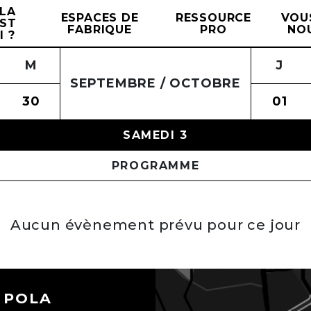
LA
ESPACES DE
RESSOURCE
VOU
EST
FABRIQUE
PRO
NO
I ?
S
M
D
J
L
V
M
S
M
D
J
SEPTEMBRE / OCTOBRE
6
30
27
01
28
02
29
03
30
04
01
SAMEDI 3
PROGRAMME
Aucun évènement prévu pour ce jour
 POLA