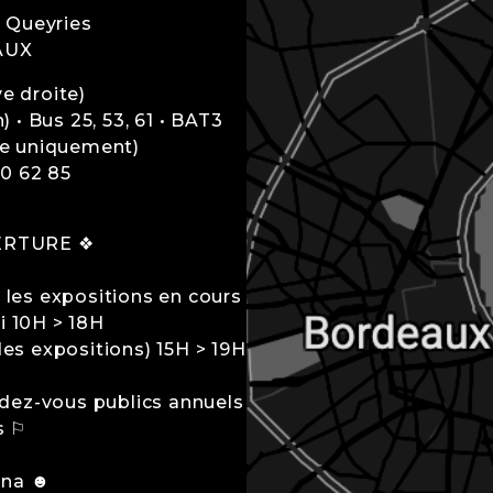
A Queyries
AUX
e droite)
 • Bus 25, 53, 61 • BAT3
-e uniquement)
40 62 85
ERTURE ❖
t les expositions en cours
i 10H > 18H
es expositions) 15H > 19H
dez-vous publics annuels
s ⚐
ana ☻