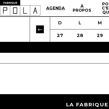
PO
À
AGENDA
C’
PROPOS
QU
J
L
V
M
S
M
D
J
L
V
M
24
21
25
22
26
23
27
24
28
25
29
2
LA FABRIQUE