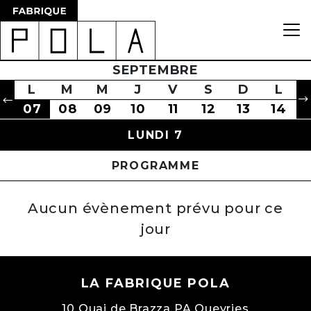
D
L
M
M
SEPTEMBRE
J
V
S
D
L
6
D
07
L
08
M
09
M
10
J
11
V
12
S
13
D
14
L
6
07
08
09
10
11
12
13
14
LUNDI 7
PROGRAMME
Aucun évènement prévu pour ce
jour
LA FABRIQUE POLA
10 Quai de Brazza PA Queyries