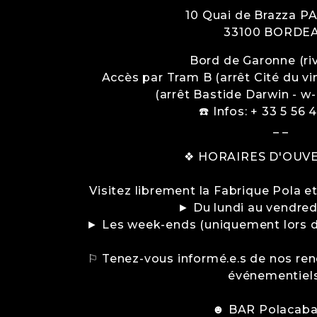
10 Quai de Brazza P
33100
BORDE
Bord de Garonne (riv
Accès par Tram B (arrêt Cité du vin)
(arrêt Bastide Darwin - w
☎️ Infos: + 33 5 56 
_ _
❖ HORAIRES D'OUV
Visitez librement la Fabrique Pola e
► Du lundi au vendred
► Les week-ends (uniquement lors d
⚐ Tenez-vous informé.e.s de nos ren
événementiel
☻ BAR Polacab