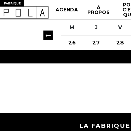
PO
À
AGENDA
C’
PROPOS
QU
D
J
L
V
M
S
M
D
J
L
V
23
20
24
21
25
22
26
23
27
24
28
2
LA FABRIQUE