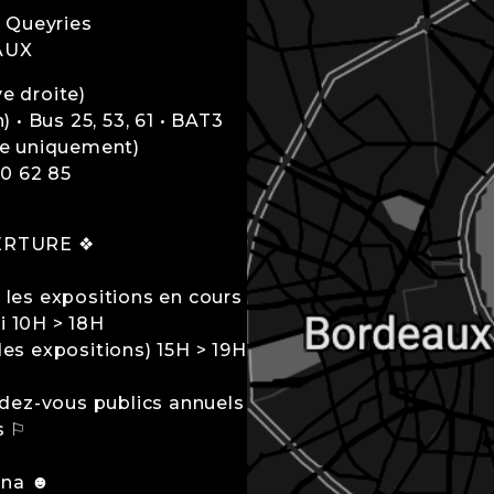
A Queyries
AUX
e droite)
 • Bus 25, 53, 61 • BAT3
-e uniquement)
40 62 85
ERTURE ❖
t les expositions en cours
i 10H > 18H
es expositions) 15H > 19H
dez-vous publics annuels
s ⚐
ana ☻