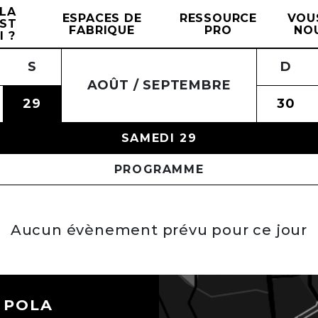
LA
ESPACES DE
RESSOURCE
VOU
EST
FABRIQUE
PRO
NO
I ?
M
S
M
D
J
L
V
M
S
M
D
AOÛT / SEPTEMBRE
5
29
26
30
27
31
28
01
29
02
30
SAMEDI 29
PROGRAMME
Aucun évènement prévu pour ce jour
 POLA