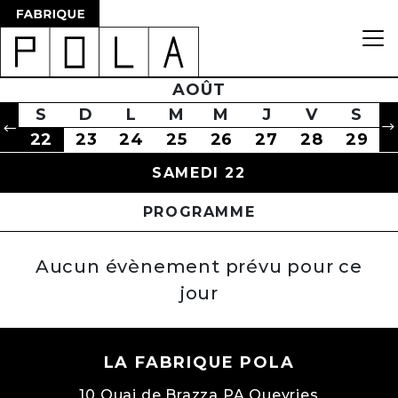
V
S
D
L
M
AOÛT
M
J
V
S
1
V
22
S
23
D
24
L
25
M
26
M
27
J
28
V
29
S
1
22
23
24
25
26
27
28
29
SAMEDI 22
PROGRAMME
Aucun évènement prévu pour ce
jour
LA FABRIQUE POLA
10 Quai de Brazza PA Queyries