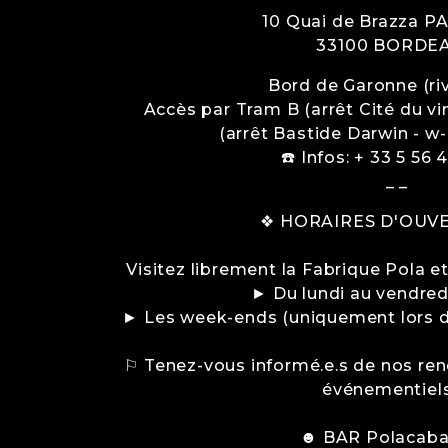
10 Quai de Brazza P
33100
BORDE
Bord de Garonne (riv
Accès par Tram B (arrêt Cité du vin)
(arrêt Bastide Darwin - w
☎️ Infos: + 33 5 56 
_ _
❖ HORAIRES D'OUV
Visitez librement la Fabrique Pola e
► Du lundi au vendred
► Les week-ends (uniquement lors d
⚐ Tenez-vous informé.e.s de nos ren
événementiel
☻ BAR Polacab