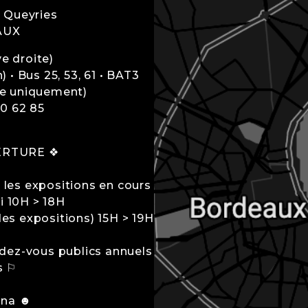
A Queyries
AUX
e droite)
 • Bus 25, 53, 61 • BAT3
-e uniquement)
40 62 85
ERTURE ❖
t les expositions en cours
i 10H > 18H
es expositions) 15H > 19H
dez-vous publics annuels
s ⚐
ana ☻