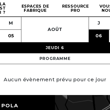
LA
ESPACES DE
RESSOURCE
VOU
EST
FABRIQUE
PRO
NO
I ?
S
M
D
J
L
V
M
S
M
D
J
AOÛT
1
05
02
06
03
07
04
08
05
09
06
JEUDI 6
PROGRAMME
Aucun évènement prévu pour ce jour
 POLA