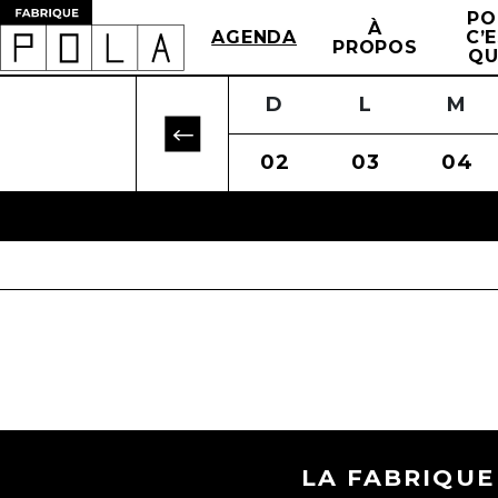
PO
À
AGENDA
C’
PROPOS
QU
J
L
V
M
S
M
D
J
L
V
M
30
27
31
28
01
29
02
30
03
31
04
0
LA FABRIQUE